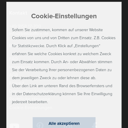
Kontakt
Cookie-Einstellungen
+49 9158 17-700
Sofern Sie zustimmen, kommen auf unserer Website
info@trendoffice.de
Cookies von uns und von Dritten zum Einsatz. Z.B. Cookies
Informationen
für Statistikzwecke. Durch Klick auf „Einstellungen“
erfahren Sie welche Cookies konkret zu welchem Zweck
FAQ
zum Einsatz kommen. Durch An- oder Abwählen stimmen
Impressum
Sie der Verarbeitung Ihrer personenbezogenen Daten zu
AGB
dem jeweiligen Zweck zu oder lehnen diese ab.
Einkauf
Über den Link am unteren Rand des Browserfensters und
Datenschutzerklärung
in der Datenschutzerklärung können Sie Ihre Einwilligung
Rechtliche Hinweise
jederzeit bearbeiten.
Cookie-Einstellungen
Alle akzeptieren