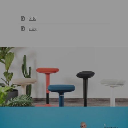
3ds
dwg