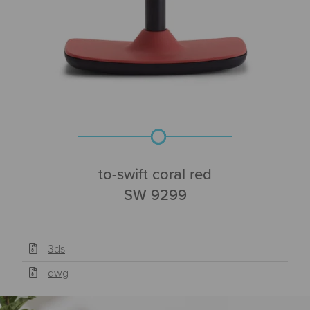
to-swift coral red
SW 9299
3ds
dwg